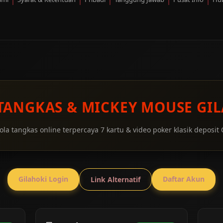
 TANGKAS & MICKEY MOUSE GIL
bola tangkas online terpercaya 7 kartu & video poker klasik deposit
Gilahoki Login
Daftar Akun
Link Alternatif