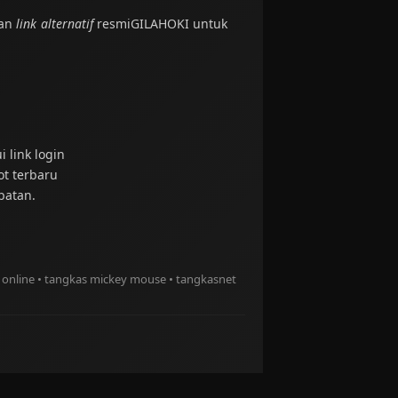
kan
link alternatif
resmiGILAHOKI untuk
 link login
ot terbaru
batan.
gkas online • tangkas mickey mouse • tangkasnet