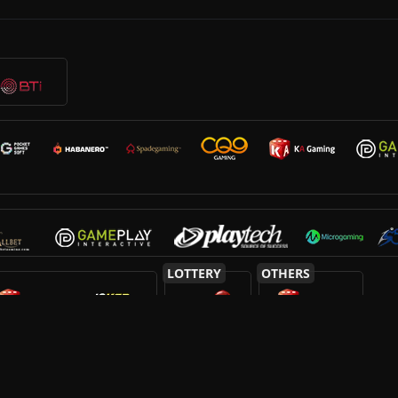
LOTTERY
OTHERS