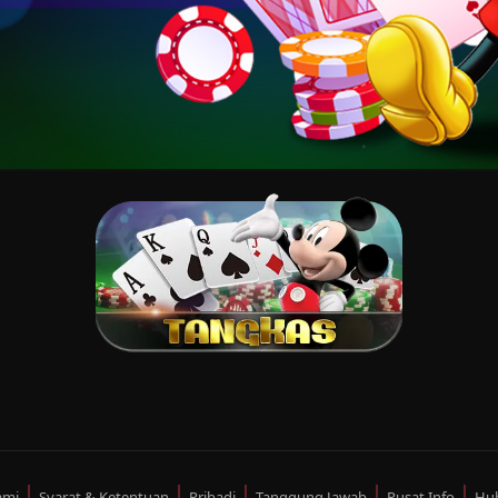
ami
Syarat & Ketentuan
Pribadi
Tanggung Jawab
Pusat Info
Hu