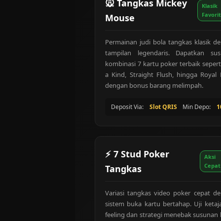
🐭 Tangkas Mickey
Klasik
Favorit
Mouse
Permainan judi bola tangkas klasik d
tampilan legendaris. Dapatkan su
kombinasi 7 kartu poker terbaik seperti
a Kind, Straight Flush, hingga Royal 
dengan bonus barang melimpah.
Deposit Via:
Slot QRIS
Min Depo:
1
⚡ 7 Stud Poker
Aksi
Cepat
Tangkas
Variasi tangkas video poker cepat d
sistem buka kartu bertahap. Uji keta
feeling dan strategi menebak susunan 