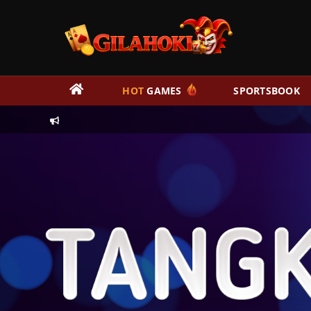
HOT
GAMES
SPORTSBOOK